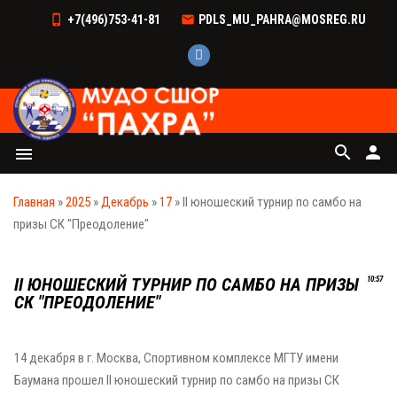
+7(496)753-41-81
PDLS_MU_PAHRA@MOSREG.RU
search
person
menu
Главная
»
2025
»
Декабрь
»
17
» II юношеский турнир по самбо на
призы СК "Преодоление"
II ЮНОШЕСКИЙ ТУРНИР ПО САМБО НА ПРИЗЫ
10:57
СК "ПРЕОДОЛЕНИЕ"
14 декабря в г. Москва, Спортивном комплексе МГТУ имени
Баумана прошел II юношеский турнир по самбо на призы СК