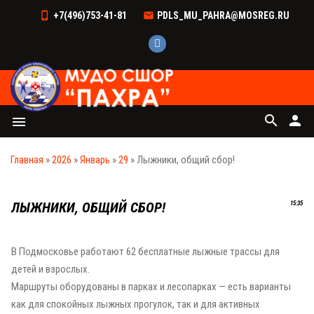
+7(496)753-41-81
PDLS_MU_PAHRA@MOSREG.RU
search
person
menu
Главная
»
2026
»
Январь
»
29
» Лыжники, общий сбор!
ЛЫЖНИКИ, ОБЩИЙ СБОР!
15:35
В Подмосковье работают 62 бесплатные лыжные трассы для
детей и взрослых.
Маршруты оборудованы в парках и лесопарках — есть варианты
как для спокойных лыжных прогулок, так и для активных