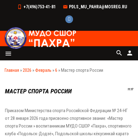
+7(496)753-41-81
PDLS_MU_PAHRA@MOSREG.RU
search
person
menu
Главная
»
2026
»
Февраль
»
6
» Мастер спорта России
МАСТЕР СПОРТА РОССИИ
11:17
Приказом Министерства спорта Российской Федерации № 24-НГ
от 28 января 2026 года присвоено спортивное звание: «Мастер
спорта России » воспитанникам МУДО СШОР «Пахра», спортивного
клуба «Подольск-Додзё», Подольской школы кёкусинкай каратэ