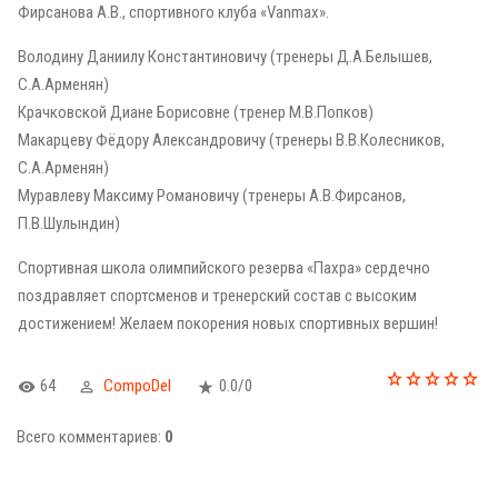
Фирсанова А.В., спортивного клуба «Vanmax».
Володину Даниилу Константиновичу (тренеры Д.А.Белышев,
С.А.Арменян)
Крачковской Диане Борисовне (тренер М.В.Попков)
Макарцеву Фёдору Александровичу (тренеры В.В.Колесников,
С.А.Арменян)
Муравлеву Максиму Романовичу (тренеры А.В.Фирсанов,
П.В.Шулындин)
Спортивная школа олимпийского резерва «Пахра» сердечно
поздравляет спортсменов и тренерский состав с высоким
достижением! Желаем покорения новых спортивных вершин!
64
CompoDel
0.0
/
0
Всего комментариев
:
0