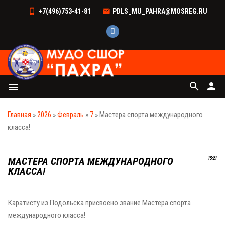
+7(496)753-41-81
PDLS_MU_PAHRA@MOSREG.RU
search
person
menu
Главная
»
2026
»
Февраль
»
7
» Мастера спорта международного
класса!
МАСТЕРА СПОРТА МЕЖДУНАРОДНОГО
15:21
КЛАССА!
Каратисту из Подольска присвоено звание Мастера спорта
международного класса!