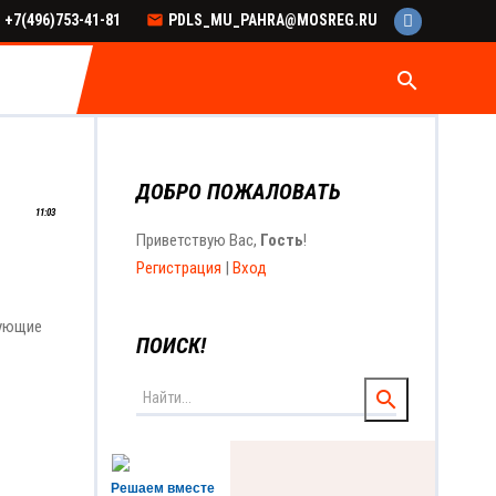
+7(496)753-41-81
PDLS_MU_PAHRA@MOSREG.RU
search
ДОБРО ПОЖАЛОВАТЬ
11:03
Приветствую Вас
,
Гость
!
Регистрация
|
Вход
дующие
ПОИСК!
Решаем вместе