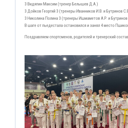
3 Видяпин Максим (тренер Белышев Д.А.)
3 Дойков Георгий 3 (тренеры Иванников И.В. и Бутринов С.В
3 Николина Полина 3 (тренеры Ишмаметов А.Р. и Бутринов 
В шаге от пьедестала остановился и занял 4 место Пшико
Поздравляем спортсменов, родителей и тренерский соста