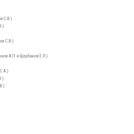
в С.В.)
В.)
в С.В.)
нов А.П. и Щербаков Е.Л.)
С.А.)
.)
В.)