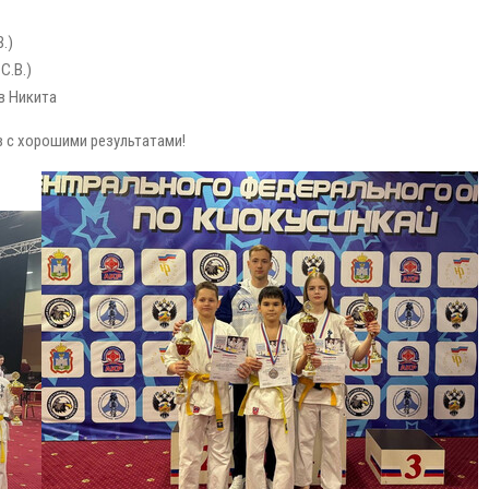
.)
С.В.)
в Никита
в с хорошими результатами!