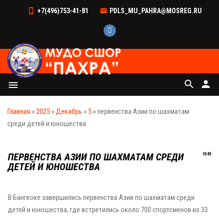
+7(496)753-41-81
PDLS_MU_PAHRA@MOSREG.RU
search
person
menu
Главная
»
2025
»
Декабрь
»
5
» первенства Азии по шахматам
среди детей и юношества
ПЕРВЕНСТВА АЗИИ ПО ШАХМАТАМ СРЕДИ
10:45
ДЕТЕЙ И ЮНОШЕСТВА
В Бангкоке завершились первенства Азии по шахматам среди
детей и юношества, где встретились около 700 спортсменов из 33