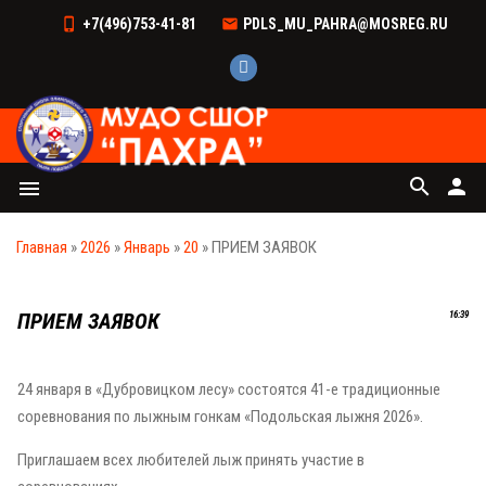
+7(496)753-41-81
PDLS_MU_PAHRA@MOSREG.RU
search
person
menu
Главная
»
2026
»
Январь
»
20
» ПРИЕМ ЗАЯВОК
ПРИЕМ ЗАЯВОК
16:39
24 января в «Дубровицком лесу» состоятся 41-е традиционные
соревнования по лыжным гонкам «Подольская лыжня 2026».
Приглашаем всех любителей лыж принять участие в