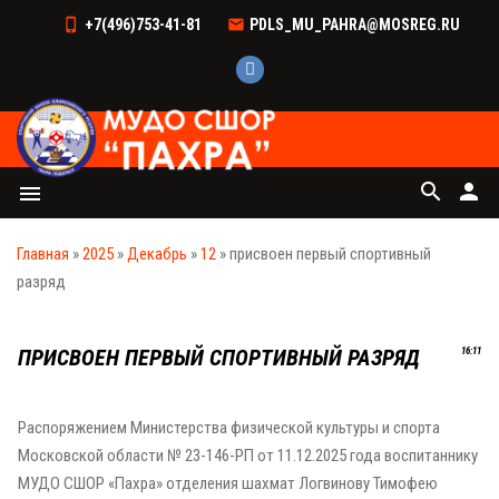
+7(496)753-41-81
PDLS_MU_PAHRA@MOSREG.RU
search
person
menu
Главная
»
2025
»
Декабрь
»
12
» присвоен первый спортивный
разряд
ПРИСВОЕН ПЕРВЫЙ СПОРТИВНЫЙ РАЗРЯД
16:11
Распоряжением Министерства физической культуры и спорта
Московской области № 23-146-РП от 11.12.2025 года воспитаннику
МУДО СШОР «Пахра» отделения шахмат Логвинову Тимофею