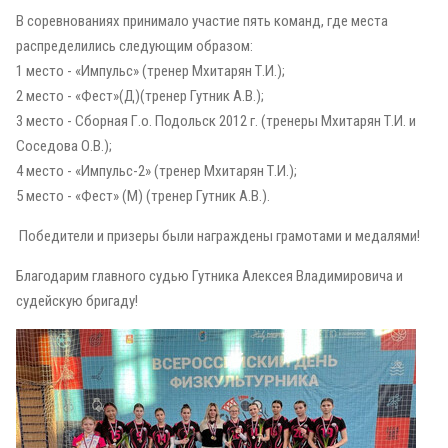
В соревнованиях принимало участие пять команд, где места
распределились следующим образом:
1 место - «Импульс» (тренер Мхитарян Т.И.);
2 место - «Фест»(Д)(тренер Гутник А.В.);
3 место - Сборная Г.о. Подольск 2012 г. (тренеры Мхитарян Т.И. и
Соседова О.В.);
4 место - «Импульс-2» (тренер Мхитарян Т.И.);
5 место - «Фест» (М) (тренер Гутник А.В.).
Победители и призеры были награждены грамотами и медалями!
Благодарим главного судью Гутника Алексея Владимировича и
судейскую бригаду!