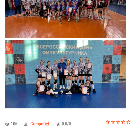
106
CompoDel
0.0
/
0