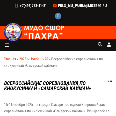
+7(496)753-41-81
PDLS_MU_PAHRA@MOSREG.RU
search
person
menu
Главная
»
2025
»
Ноябрь
»
20
» Всероссийские соревнования по
киокусинкай «Самарский кайман»
ВСЕРОССИЙСКИЕ СОРЕВНОВАНИЯ ПО
10:41
КИОКУСИНКАЙ «САМАРСКИЙ КАЙМАН»
15-16 ноября 2025 г. в городе Самаре проходили Всероссийские
соревнования по киокусинкай «Самарский кайман». Турнир собрал