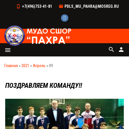
+7(496)753-41-81
PDLS_MU_PAHRA@MOSREG.RU
search
person
menu
Главная
»
2021
»
Апрель
»
09
ПОЗДРАВЛЯЕМ КОМАНДУ!!