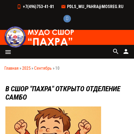
+7(496)753-41-81
PDLS_MU_PAHRA@MOSREG.RU
search
person
menu
Главная
»
2025
»
Сентябрь
»
10
В СШОР "ПАХРА" ОТКРЫТО ОТДЕЛЕНИЕ
САМБО