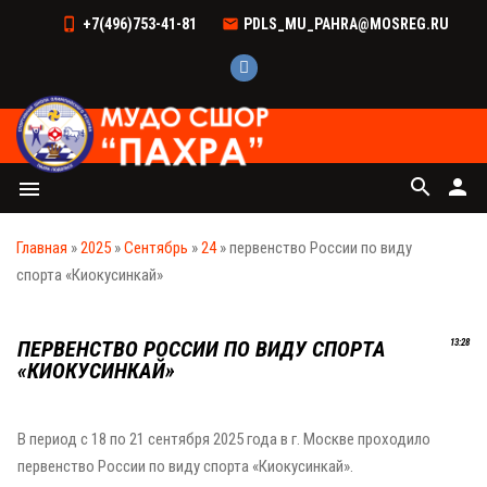
+7(496)753-41-81
PDLS_MU_PAHRA@MOSREG.RU
search
person
menu
Главная
»
2025
»
Сентябрь
»
24
» первенство России по виду
спорта «Киокусинкай»
ПЕРВЕНСТВО РОССИИ ПО ВИДУ СПОРТА
13:28
«КИОКУСИНКАЙ»
В период с 18 по 21 сентября 2025 года в г. Москве проходило
первенство России по виду спорта «Киокусинкай».