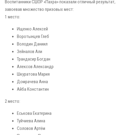
Воспитанники СШОР «Пахра» показали отличный результат,
завоевав множество призовых мест:
1 место:
Ищенко Алексей
Воротынцев Глеб
Володин Даниил
Зейналов Али
Трандасир Богдан
Алексов Александр
Шкуратова Мария
Домрачева Анна
Айба Константин
2 место:
Еськова Екатерина
Туйчиева Алина
Соловов Артём