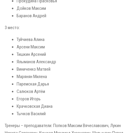
Прокудина Прасковья
Дойков Максим
Баранов Андрей
3 место:
Туйчиева Алина
Арсени Максим
Тишкин Арсений
Ялыманов Александр
Виниченко Матвей
Марянян Милена
Паремская Дарья
Салюков Артём
Егоров Игорь
Крачковская Диана
Тычков Василий
Тренеры – преподаватели: Попков Максим Вячеславович, Лукин