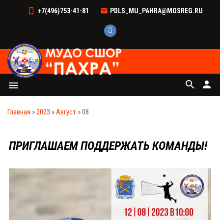
+7(496)753-41-81
PDLS_MU_PAHRA@MOSREG.RU
search
person
menu
Главная
»
2023
»
Август
»
08
ПРИГЛАШАЕМ ПОДДЕРЖАТЬ КОМАНДЫ!