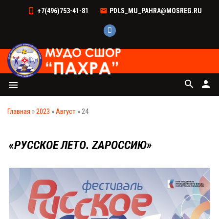
+7(496)753-41-81
PDLS_MU_PAHRA@MOSREG.RU
search
person
menu
Главная
»
2023
»
Август
»
24
«РУССКОЕ ЛЕТО. ZАРОССИЮ»