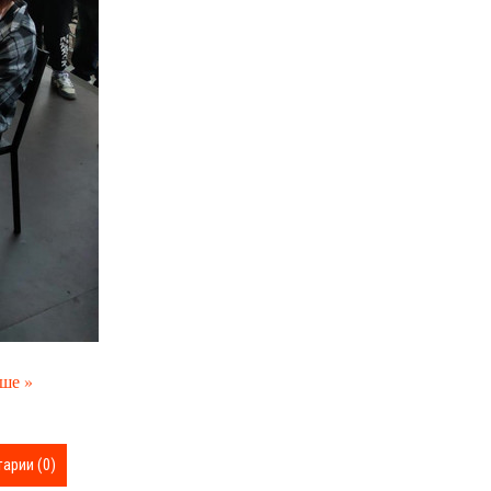
ьше »
арии (0)