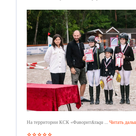
На территории КСК «Фаворит&raqu
...
Читать даль